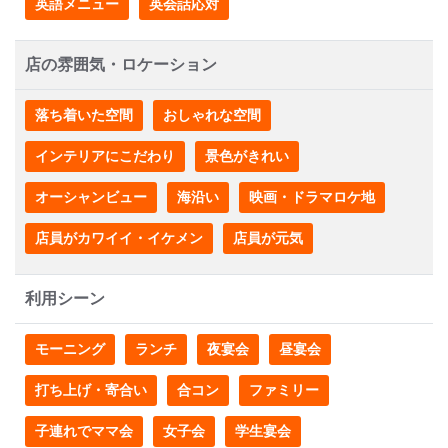
英語メニュー
英会話応対
店の雰囲気・ロケーション
落ち着いた空間
おしゃれな空間
インテリアにこだわり
景色がきれい
オーシャンビュー
海沿い
映画・ドラマロケ地
店員がカワイイ・イケメン
店員が元気
利用シーン
モーニング
ランチ
夜宴会
昼宴会
打ち上げ・寄合い
合コン
ファミリー
子連れでママ会
女子会
学生宴会