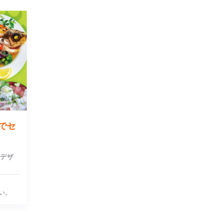
でセ
デザ
い。