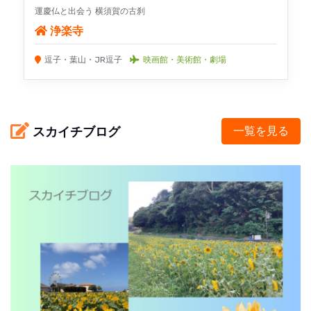
運慶仏と出会う 横須賀の古刹
浄楽寺
逗子・葉山・JR逗子
映画館・美術館・劇場
スカイチブログ
一覧を見る