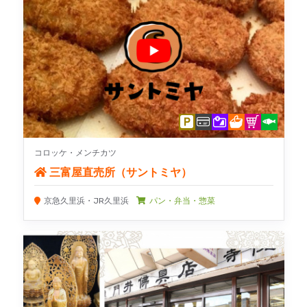
コロッケ・メンチカツ
三富屋直売所（サントミヤ）
京急久里浜・JR久里浜
パン・弁当・惣菜