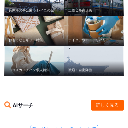
長井海の手公園 ソレイユの丘
三笠ビル商店街
おもてなしギフト特集
テイクアウト・デリバリー
ヨコスカイチバン求人特集
歓迎！自衛隊割！
AIサーチ
詳しく見る