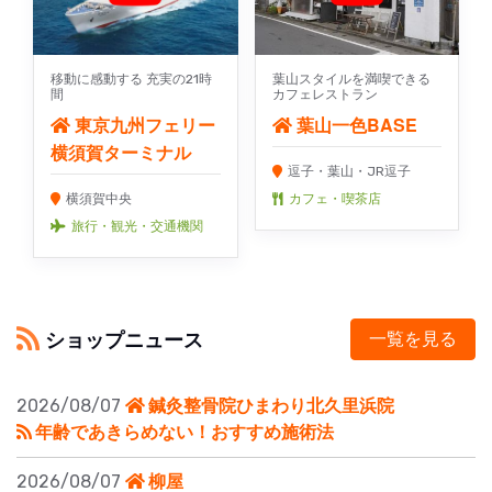
移動に感動する 充実の21時
葉山スタイルを満喫できる
間
カフェレストラン
東京九州フェリー
葉山一色BASE
横須賀ターミナル
逗子・葉山・JR逗子
横須賀中央
カフェ・喫茶店
旅行・観光・交通機関
ショップニュース
一覧を見る
2026/08/07
鍼灸整骨院ひまわり北久里浜院
年齢であきらめない！おすすめ施術法
2026/08/07
柳屋