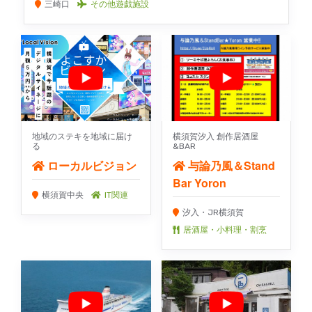
三崎口
その他遊戯施設
地域のステキを地域に届け
横須賀汐入 創作居酒屋
る
&BAR
ローカルビジョン
与論乃風＆Stand
Bar Yoron
横須賀中央
IT関連
汐入・JR横須賀
居酒屋・小料理・割烹