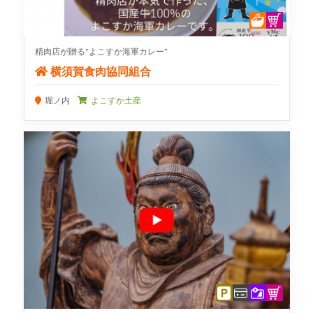
精肉店が贈る“よこすか海軍カレー”
横須賀食肉協同組合
堀ノ内
よこすか土産