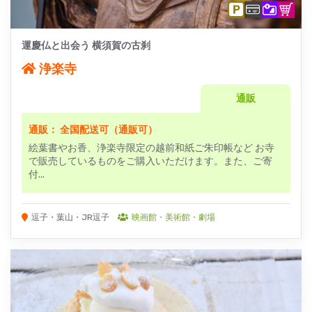
運慶仏と出会う 横須賀の古刹
浄楽寺
通販
通販： 全国配送可（通販可）
絵葉書やお香、浄楽寺限定の越前和紙ご朱印帳など お寺
で販売しているものをご購入いただけます。 ​また、ご寄
付...
逗子・葉山・JR逗子
映画館・美術館・劇場