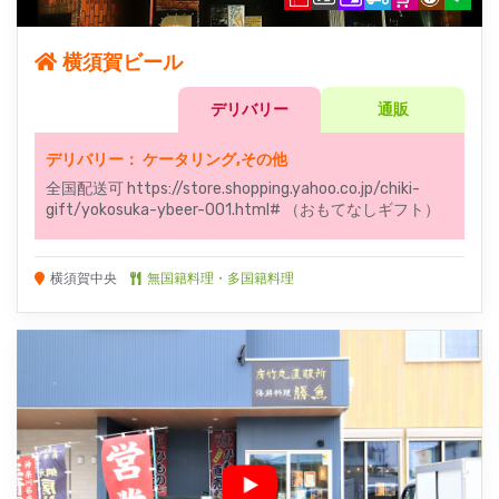
横須賀ビール
デリバリー
通販
デリバリー： ケータリング,その他
全国配送可 https://store.shopping.yahoo.co.jp/chiki-
gift/yokosuka-ybeer-001.html# （おもてなしギフト）
横須賀中央
無国籍料理・多国籍料理