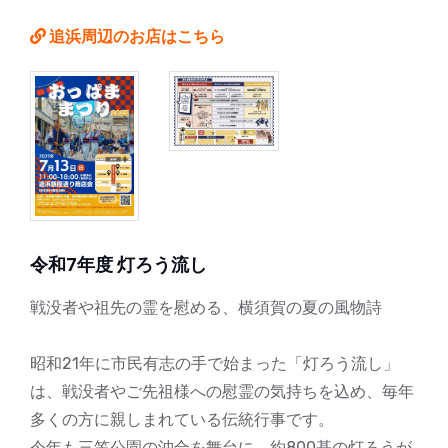
追浜周辺のお店はこちら
令和7年度 灯ろう流し
戦没者や祖先の霊を慰める、横須賀の夏の風物詩
昭和21年に市民有志の手で始まった「灯ろう流し」
は、戦没者やご先祖様への慰霊の気持ちを込め、毎年
多くの方に親しまれている伝統行事です。
今年も三笠公園の沖合を舞台に、約800基の灯ろうが