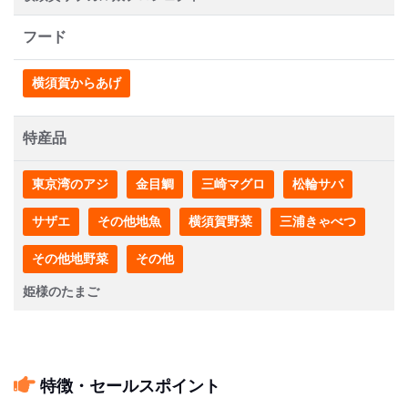
フード
横須賀からあげ
特産品
東京湾のアジ
金目鯛
三崎マグロ
松輪サバ
サザエ
その他地魚
横須賀野菜
三浦きゃべつ
その他地野菜
その他
姫様のたまご
特徴・セールスポイント