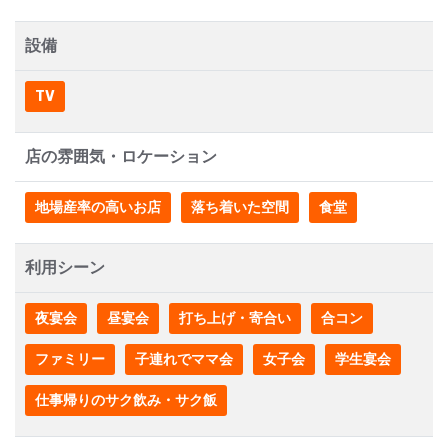
設備
TV
店の雰囲気・ロケーション
地場産率の高いお店
落ち着いた空間
食堂
利用シーン
夜宴会
昼宴会
打ち上げ・寄合い
合コン
ファミリー
子連れでママ会
女子会
学生宴会
仕事帰りのサク飲み・サク飯