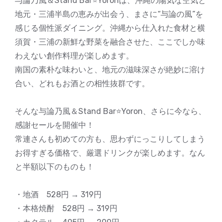
与論乃風＆Stand Bar⭐️Yoronは、沖縄の陽気な空気と
地元・三浦半島の恵みが出会う、まさに“与論の風”を
感じる個性派ダイニング。沖縄から仕入れた食材と横
須賀・三浦の新鮮な野菜を融合させた、ここでしか味
わえない創作料理が楽しめます。
南国の素朴な味わいと、地元の滋味深さが絶妙に溶け
合い、どれもお酒との相性抜群です。
そんな与論乃風＆Stand Bar⭐️Yoron、さらに今なら、
感謝セールを開催中！
常連さんも初めての方も、思わずにっこりしてしまう
お得すぎる価格で、厳選ドリンクが楽しめます。なん
と半額以下のものも！
・地酒 528円 → 319円
・本格焼酎 528円 → 319円