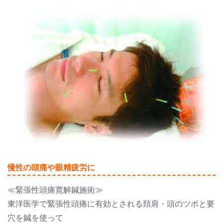
慢性の頭痛や眼精疲労に
≪緊張性頭痛寛解鍼施術≫
東洋医学で緊張性頭痛に有効とされる頚肩・頭のツボと要
穴を鍼を使って