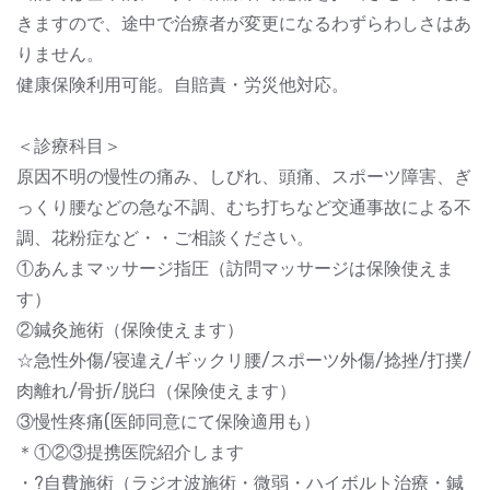
きますので、途中で治療者が変更になるわずらわしさはあ
りません。
健康保険利用可能。自賠責・労災他対応。
＜診療科目＞
原因不明の慢性の痛み、しびれ、頭痛、スポーツ障害、ぎ
っくり腰などの急な不調、むち打ちなど交通事故による不
調、花粉症など・・ご相談ください。
①あんまマッサージ指圧（訪問マッサージは保険使えま
す）
②鍼灸施術（保険使えます）
☆急性外傷/寝違え/ギックリ腰/スポーツ外傷/捻挫/打撲/
肉離れ/骨折/脱臼（保険使えます）
③慢性疼痛(医師同意にて保険適用も）
＊①②③提携医院紹介します
・?自費施術（ラジオ波施術・微弱・ハイボルト治療・鍼