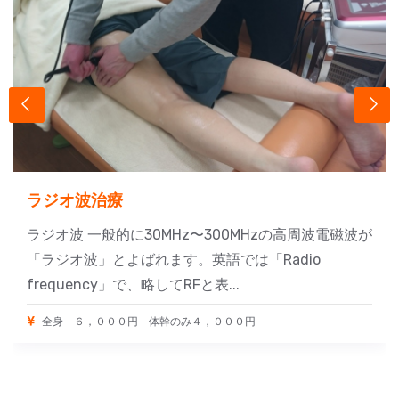
ラジオ波治療
ラジオ波 一般的に30MHz〜300MHzの高周波電磁波が
「ラジオ波」とよばれます。英語では「Radio
frequency」で、略してRFと表...
全身 ６，０００円 体幹のみ４，０００円