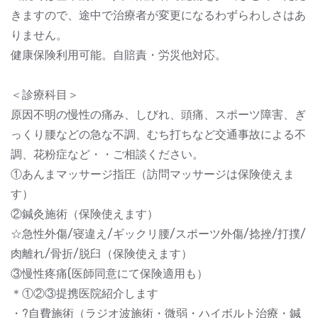
きますので、途中で治療者が変更になるわずらわしさはあ
りません。
健康保険利用可能。自賠責・労災他対応。
＜診療科目＞
原因不明の慢性の痛み、しびれ、頭痛、スポーツ障害、ぎ
っくり腰などの急な不調、むち打ちなど交通事故による不
調、花粉症など・・ご相談ください。
①あんまマッサージ指圧（訪問マッサージは保険使えま
す）
②鍼灸施術（保険使えます）
☆急性外傷/寝違え/ギックリ腰/スポーツ外傷/捻挫/打撲/
肉離れ/骨折/脱臼（保険使えます）
③慢性疼痛(医師同意にて保険適用も）
＊①②③提携医院紹介します
・?自費施術（ラジオ波施術・微弱・ハイボルト治療・鍼