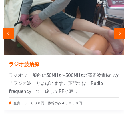
ラジオ波治療
ラジオ波 一般的に30MHz〜300MHzの高周波電磁波が
「ラジオ波」とよばれます。英語では「Radio
frequency」で、略してRFと表...
全身 ６，０００円 体幹のみ４，０００円