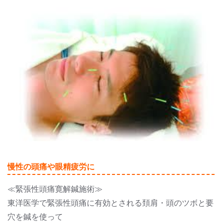
慢性の頭痛や眼精疲労に
≪緊張性頭痛寛解鍼施術≫
東洋医学で緊張性頭痛に有効とされる頚肩・頭のツボと要
穴を鍼を使って