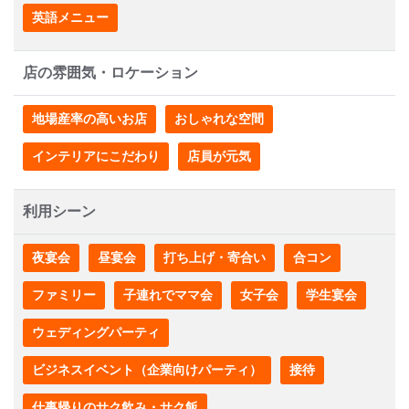
英語メニュー
店の雰囲気・ロケーション
地場産率の高いお店
おしゃれな空間
インテリアにこだわり
店員が元気
利用シーン
夜宴会
昼宴会
打ち上げ・寄合い
合コン
ファミリー
子連れでママ会
女子会
学生宴会
ウェディングパーティ
ビジネスイベント（企業向けパーティ）
接待
仕事帰りのサク飲み・サク飯