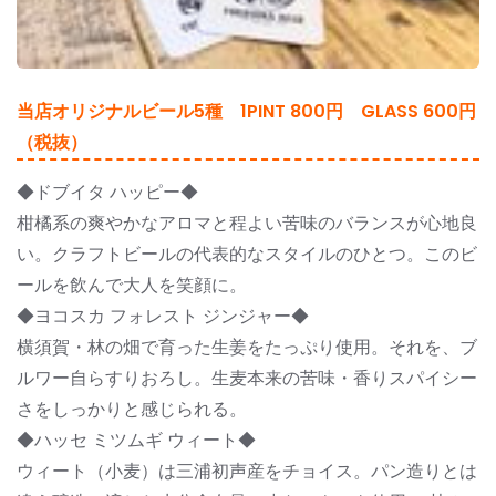
当店オリジナルビール5種 1PINT 800円 GLASS 600円
（税抜）
◆ドブイタ ハッピー◆
柑橘系の爽やかなアロマと程よい苦味のバランスが心地良
い。クラフトビールの代表的なスタイルのひとつ。このビ
ールを飲んで大人を笑顔に。
◆ヨコスカ フォレスト ジンジャー◆
横須賀・林の畑で育った生姜をたっぷり使用。それを、ブ
ルワー自らすりおろし。生麦本来の苦味・香りスパイシー
さをしっかりと感じられる。
◆ハッセ ミツムギ ウィート◆
ウィート（小麦）は三浦初声産をチョイス。パン造りとは