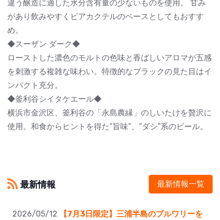
違う醸造に適した水分含有量の少ないものを使用。 甘み
があり飲みやすくビアカクテルのベースとしてもおすす
め。
◆スーザン ダーク◆
ローストした濃色のモルトの色味と香ばしいアロマが五感
を刺激する複雑な味わい。特徴的なブラックの見た目はイ
ンパクト充分。
◆釜利谷シイタケエール◆
横浜市金沢区、釜利谷の「永島農縁」のしいたけを贅沢に
使用。和食からヒントを得た”旨味”、”ダシ”系のビール。
最新情報
最新情報一覧
2026/05/12
【7月3日限定】三浦半島のブルワリーを