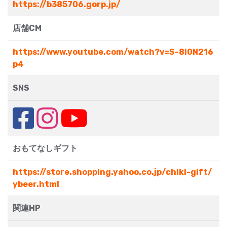
https://b385706.gorp.jp/
店舗CM
https://www.youtube.com/watch?v=S-8i0N216
p4
SNS
おもてなしギフト
https://store.shopping.yahoo.co.jp/chiki-gift/
ybeer.html
関連HP