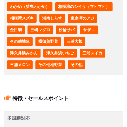
わかめ（猿島わかめ）
相模湾のシイラ（マヒマヒ）
相模湾スズキ
湘南しらす
東京湾のアジ
金目鯛
三崎マグロ
松輪サバ
サザエ
その他地魚
横須賀野菜
三浦大根
津久井浜みかん
津久井浜いちご
三浦スイカ
三浦メロン
その他地野菜
その他
特徴・セールスポイント
多国籍対応