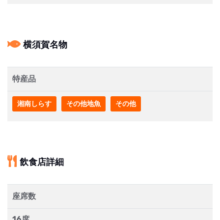
横須賀名物
特産品
湘南しらす
その他地魚
その他
飲食店詳細
座席数
16席