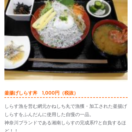
釜揚げしらす丼 1,000円（税抜）
しらす漁を営む網元かねしち丸で漁獲・加工された釜揚げ
しらすをふんだんに使用した自慢の一品。
神奈川ブランドである湘南しらすの完成系!?と自負するほ
ど！！