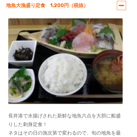
地魚大漁盛り定食 1,200円（税抜）
長井港で水揚げされた新鮮な地魚六点を大胆に船盛
りした刺身定食！
ネタはその日の漁次第で変わるので、旬の地魚を最