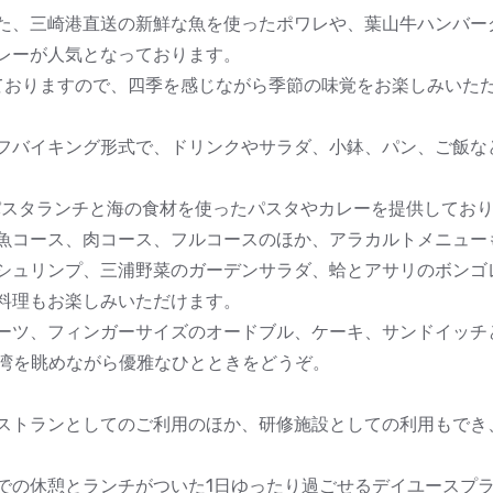
た、三崎港直送の新鮮な魚を使ったポワレや、葉山牛ハンバー
レーが人気となっております。
ておりますので、四季を感じながら季節の味覚をお楽しみいた
ハーフバイキング形式で、ドリンクやサラダ、小鉢、パン、ご飯
パスタランチと海の食材を使ったパスタやカレーを提供してお
魚コース、肉コース、フルコースのほか、アラカルトメニュー
シュリンプ、三浦野菜のガーデンサラダ、蛤とアサリのボンゴ
料理もお楽しみいただけます。
ーツ、フィンガーサイズのオードブル、ケーキ、サンドイッチ
模湾を眺めながら優雅なひとときをどうぞ。
ストランとしてのご利用のほか、研修施設としての利用もでき
での休憩とランチがついた1日ゆったり過ごせるデイユースプ