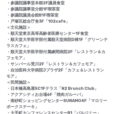
・参議院議事堂本館2F議員食堂
・参議院議事堂分館1F喫茶室
・参議院議員会館B1F喫茶室
・戸塚区総合庁舎3F「102cafe」
＜文化施設＞
・順天堂東京高等高齢者医療センター1F食堂
・順天堂大学医学部付属順天堂病院D棟1F「グリーンテ
ラスカフェ」
・順天堂大学医学部付属練間病院2F「レストラン＆カ
フェモア」
・サンパール荒川2F「レストラン＆カフェモア」
・自治医科大学病院Jプラザ2F「カフェ＆レストラン
モア」
＜民間施設＞
・日本橋高島屋SC1Fテラス「N2 Brunch Club」
・アクアシティお台場6F「焼肉ガルーバ」
・南砂町ショッピングセンターSUNAMO4F「マロリー
ポークステーキ」
・大手町カンファレンスセンターB1「バルジミー」