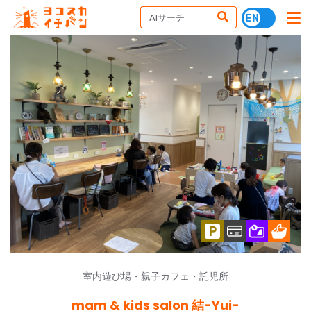
室内遊び場・親子カフェ・託児所
mam & kids salon 結-Yui-