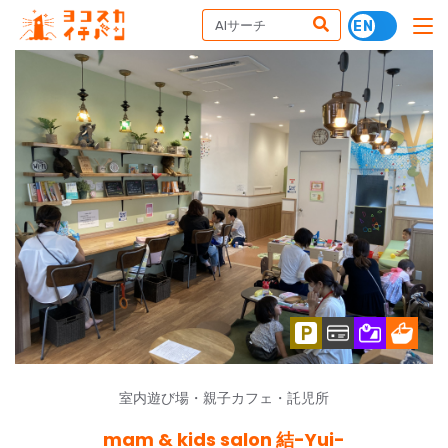
室内遊び場・親子カフェ・託児所
mam & kids salon 結-Yui-