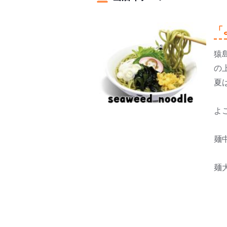
「
猿
の
夏
よ
麺
麺