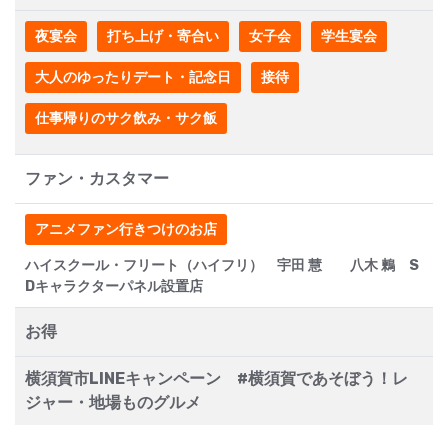
夜宴会
打ち上げ・寄合い
女子会
学生宴会
大人のゆったりデート・記念日
接待
仕事帰りのサク飲み・サク飯
ファン・カスタマー
アニメファン行きつけのお店
ハイスクール・フリート（ハイフリ） 宇田 慧 八木 鶫 S
Dキャラクターパネル設置店
お得
横須賀市LINEキャンペーン #横須賀であそぼう！レ
ジャー・地場ものグルメ