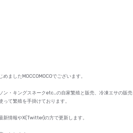
めましたMOCCOMOCOでございます。
ソン・キングスネークetc…の自家繁殖と販売、冷凍エサの販
使って繁殖を手掛けております。
。
情報やX(Twitter)の方で更新します。