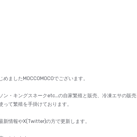
めましたMOCCOMOCOでございます。
ソン・キングスネークetc…の自家繁殖と販売、冷凍エサの販
使って繁殖を手掛けております。
。
情報やX(Twitter)の方で更新します。