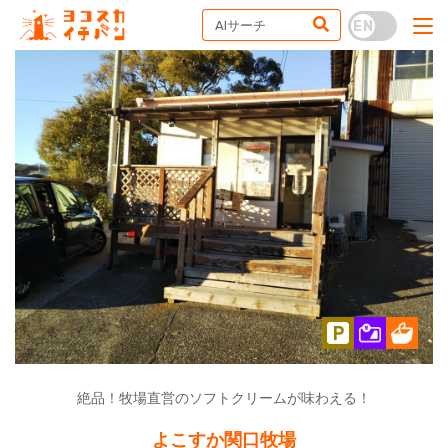
絶品！牧場直営のソフトクリームが味わえる！
よこすか関口牧場