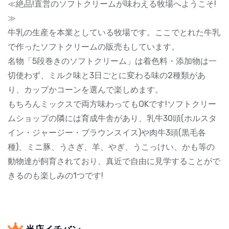
≪絶品!直営のソフトクリームが味わえる牧場へようこそ!
≫
牛乳の生産を本業としている牧場です。ここでとれた牛乳
で作ったソフトクリームの販売もしています。
名物「5段巻きのソフトクリーム」は着色料・添加物は一
切使わず、ミルク味と3日ごとに変わる味の2種類があ
り、カップかコーンを選んで楽しめます。
もちろんミックスで両方味わってもOKです!ソフトクリー
ムショップの隣には育成牛舎があり、乳牛30頭(ホルスタ
イン・ジャージー・ブラウンスイス)や肉牛3頭(黒毛各
種)、ミニ豚、うさぎ、羊、やぎ、うこっけい、かも等の
動物達が飼育されており、真近で自由に見学することがで
きるのも楽しみの1つです!
当店イチバン