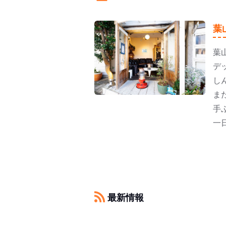
葉
葉
デ
し
ま
手
一
最新情報