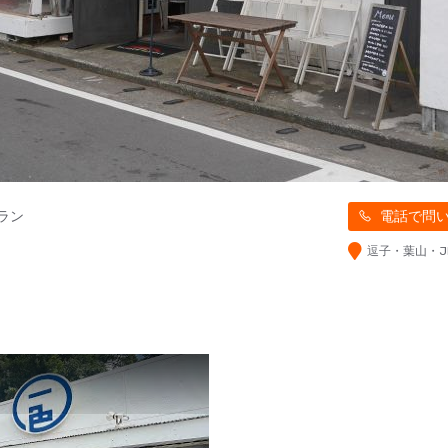
ラン
電話で問
逗子・葉山・J