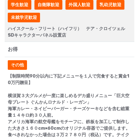
学生歓迎
自衛隊歓迎
外国人歓迎
乳幼児歓迎
未就学児歓迎
ハイスクール・フリート（ハイフリ） テア・クロイツェル
SDキャラクターパネル設置店
お得
その他
【制限時間90分以内に下記メニューを１人で完食すると賞金1
0万円贈呈】
横須賀３大グルメが一度に楽しめるデカ盛りメニュー「巨大空
母プレート ぐんかんロナルド・レーガン」
海軍カレー・ネイビーバーガー・チーズケーキなどを含む総重
量１４キロ約３０人前。
アメリカ海軍の航空母艦をモチーフに、鉄板を加工して制作し
た大きさ１６０cm×60cmのオリジナル容器でご提供します。
食べきれなかった場合は３万２７８０円（税込）です。テイク