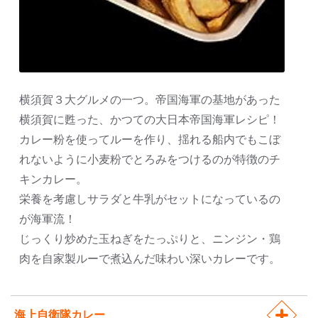
横須賀３大グルメの一つ。帝国海軍の基地があった
横須賀に甦った、かつての大日本帝国海軍レシピ！
カレー粉を使ってルーを作り、揺れる船内でもこぼ
れないように小麦粉でとろみをつけるのが特徴のチ
キンカレー。
栄養を考慮しサラダと牛乳がセットになっているの
が海軍流！
じっくり炒めた玉ねぎをたっぷりと、ニンジン・鶏
肉を自家製ルーで煮込んだ味わい深いカレーです。
海上自衛隊カレー