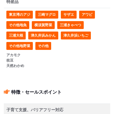
特産品
東京湾のアジ
三崎マグロ
サザエ
アワビ
その他地魚
横須賀野菜
三浦きゃべつ
三浦大根
津久井浜みかん
津久井浜いちご
その他地野菜
その他
アカモク
枝豆
天然わかめ
特徴・セールスポイント
子育て支援、バリアフリー対応