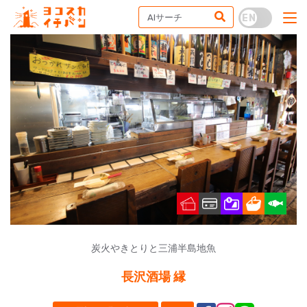
炭火やきとりと三浦半島地魚
長沢酒場 縁