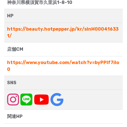
神奈川県横須賀市久里浜1-8-10
HP
https://beauty.hotpepper.jp/kr/slnH00041633
1/
店舗CM
https://www.youtube.com/watch?v=byPPlf7iIo
0
SNS
関連HP