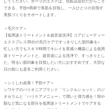
してください。ポーラのエステは、化粧品会社だからこそ
できる、手技×商材で美肌を目指し、一人ひとりの目指す
美肌づくりをサポートします。
＜毛穴ケア＞
【低周波トリートメント＆超音波洗浄】コアビューティー
エクスプレス35分の毛穴ケアですっきりした肌印象を♪
忙しい方でもスキマ時間でキレイを実感☆機器による低周
波トリートメントと、超音波による洗浄で、すっきりとし
た、明るい肌印象を目指したい方におすすめです。大切な
日の前にも是非ご利用ください。
＜シミしわ改善！予防ケア＞
シワケアのパイオニアブランド「リンクルショット」のジ
オセラムと「ハリケアメニュー」で潤いと弾力感を！頬や
額など気になる部分を低周波トリートメントでケアする