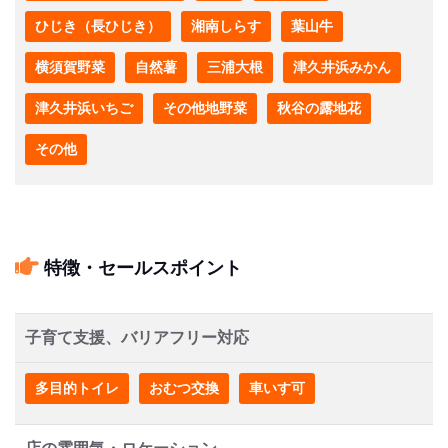
ひじき（長ひじき）
湘南しらす
葉山牛
横須賀野菜
自然薯
三浦大根
津久井浜みかん
津久井浜いちご
その他地野菜
秋谷の露地花
その他
特徴・セールスポイント
子育て支援、バリアフリー対応
多目的トイレ
おむつ交換
車いす可