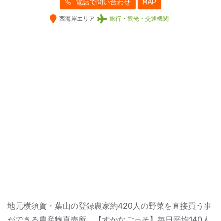
電話で問い合わせ
MAP
西海岸エリア
旅行・観光・交通機関
地元横須賀・葉山の登録農家約420人の野菜を直接買う事
ができる農産物直売所。【すかなごっそ】毎日平均140人