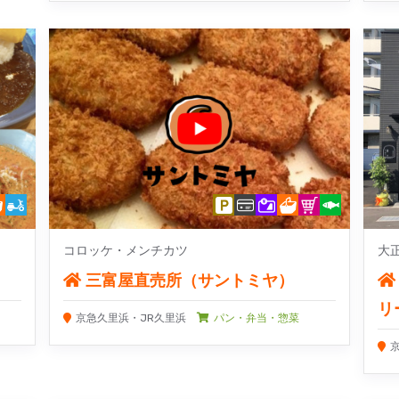
コロッケ・メンチカツ
大
三富屋直売所（サントミヤ）
リ
京急久里浜・JR久里浜
パン・弁当・惣菜