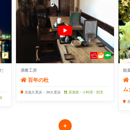
だ
酒肴工房
観
百年の杜
ム
京急久里浜・JR久里浜
居酒屋・小料理・割烹
関