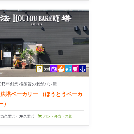
正13年創業 横須賀の老舗パン屋
法塔ベーカリー （ほうとうベーカ
ー）
京急久里浜・JR久里浜
パン・弁当・惣菜