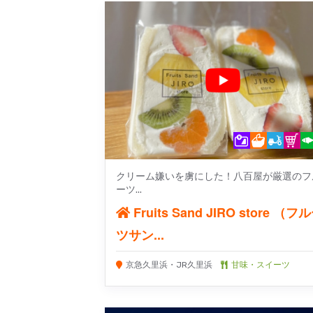
クリーム嫌いを虜にした！八百屋が厳選のフ
ーツ...
Fruits Sand JIRO store （フ
ツサン...
京急久里浜・JR久里浜
甘味・スイーツ