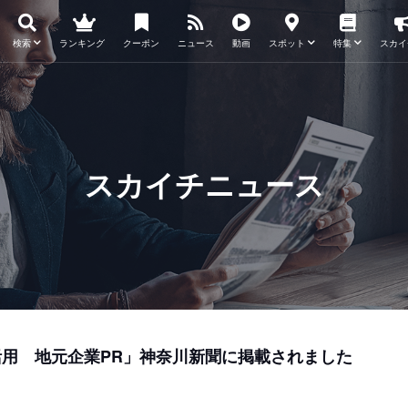
検索
ランキング
クーポン
ニュース
動画
スポット
特集
スカイ
スカイチニュース
活用 地元企業PR」神奈川新聞に掲載されました