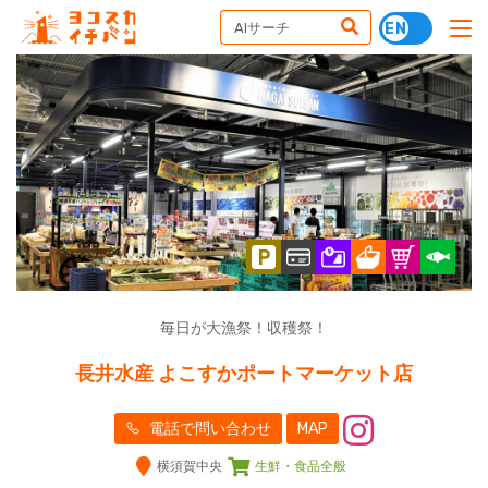
毎日が大漁祭！収穫祭！
長井水産 よこすかポートマーケット店
電話で問い合わせ
MAP
横須賀中央
生鮮・食品全般