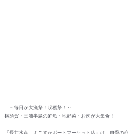
～毎日が大漁祭！収穫祭！～
横須賀・三浦半島の鮮魚・地野菜・お肉が大集合！
『長井水産 よこすかポートマーケット店』は、自慢の商