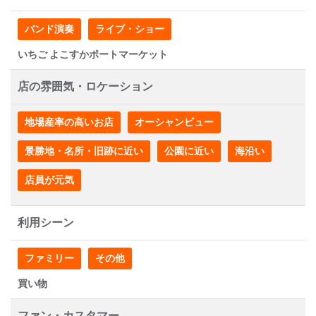
バンド演奏
ライブ・ショー
いちご よこすかポートマーケット
店の雰囲気・ロケーション
地場産率の高いお店
オーシャンビュー
景勝地・名所・旧跡に近い
公園に近い
海沿い
店員が元気
利用シーン
ファミリー
その他
買い物
ファン・カスタマー