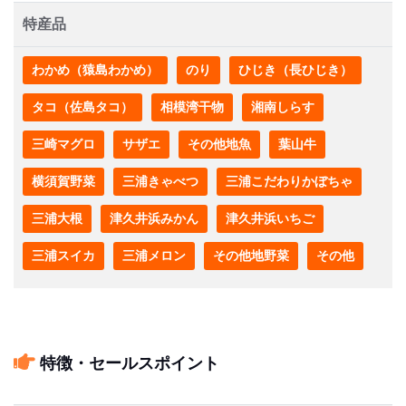
特産品
わかめ（猿島わかめ）
のり
ひじき（長ひじき）
タコ（佐島タコ）
相模湾干物
湘南しらす
三崎マグロ
サザエ
その他地魚
葉山牛
横須賀野菜
三浦きゃべつ
三浦こだわりかぼちゃ
三浦大根
津久井浜みかん
津久井浜いちご
三浦スイカ
三浦メロン
その他地野菜
その他
特徴・セールスポイント