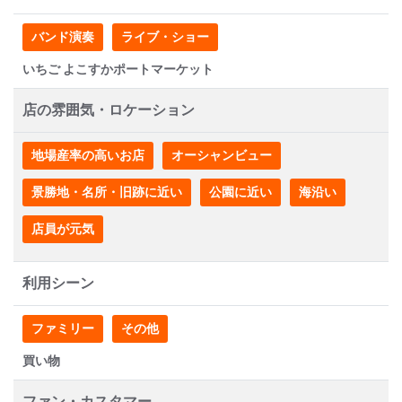
バンド演奏
ライブ・ショー
いちご よこすかポートマーケット
店の雰囲気・ロケーション
地場産率の高いお店
オーシャンビュー
景勝地・名所・旧跡に近い
公園に近い
海沿い
店員が元気
利用シーン
ファミリー
その他
買い物
ファン・カスタマー