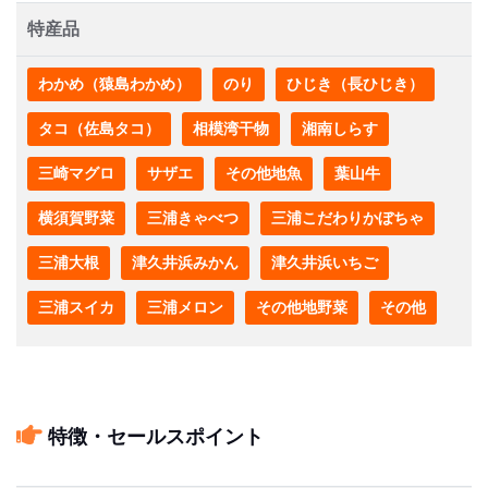
特産品
わかめ（猿島わかめ）
のり
ひじき（長ひじき）
タコ（佐島タコ）
相模湾干物
湘南しらす
三崎マグロ
サザエ
その他地魚
葉山牛
横須賀野菜
三浦きゃべつ
三浦こだわりかぼちゃ
三浦大根
津久井浜みかん
津久井浜いちご
三浦スイカ
三浦メロン
その他地野菜
その他
特徴・セールスポイント