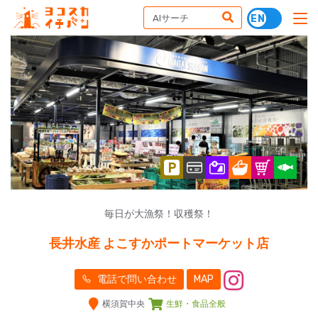
毎日が大漁祭！収穫祭！
長井水産 よこすかポートマーケット店
電話で問い合わせ
MAP
横須賀中央
生鮮・食品全般