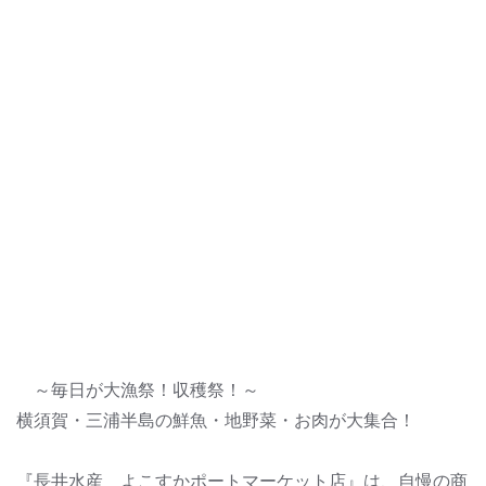
～毎日が大漁祭！収穫祭！～
横須賀・三浦半島の鮮魚・地野菜・お肉が大集合！
『長井水産 よこすかポートマーケット店』は、自慢の商