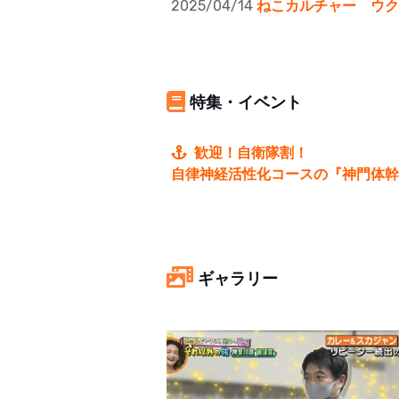
2025/04/14
ねこカルチャー ウク
特集・イベント
歓迎！自衛隊割！
自律神経活性化コースの『神門体幹整体』
ギャラリー