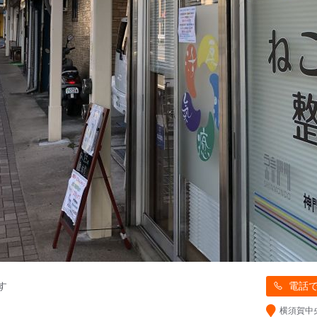
す
電話
横須賀中