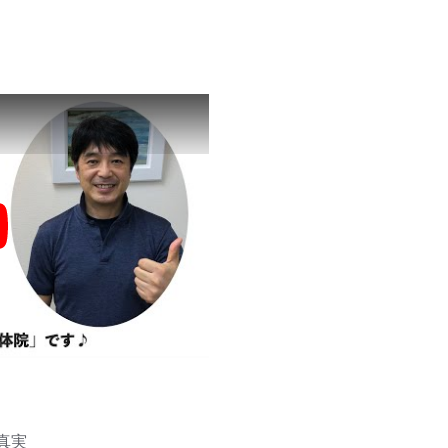
y
う真実