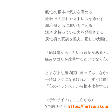
氣:心の根本の気力を高める
癒:日々の疲れやストレスを癒やす
潤:心身ともに潤いを与える
活:本来持っている力を発揮させる
戻:心身の変調を整え、正しい状態
「病は気から」という言葉があると
痛みやコリを改善するだけでなく心
さまざまな施術院に通っても、なか
一時はラクになるけれど、すぐに痛
「心のバランス」から根本改善する
（予約サイトはこちらから）
?予約サイト
https://mitsuraku.