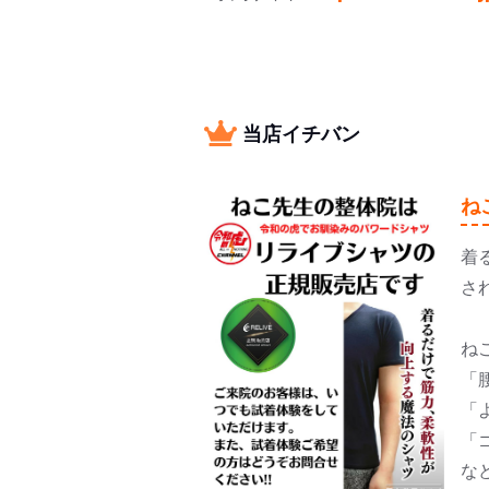
当店イチバン
ね
着
さ
ね
「
「
「
な