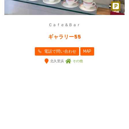
Ｃａｆｅ＆Ｂａｒ
ギャラリー55
電話で問い合わせ
MAP
北久里浜
その他