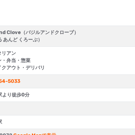
l And Clove（バジルアンドクローブ）
 あんど くろーぶ）
タリアン
ン・弁当・惣菜
イクアウト・デリバリ
54-5033
駅より徒歩0分
駅