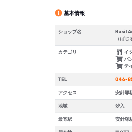
基本情報
ショップ名
Basi
（ばじる
カテゴリ
イ
パ
テ
TEL
046-8
アクセス
安針塚
地域
汐入
最寄駅
安針塚