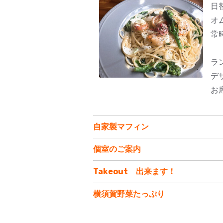
日
オ
常
ラ
デ
お
自家製マフィン
個室のご案内
Takeout 出来ます！
横須賀野菜たっぷり