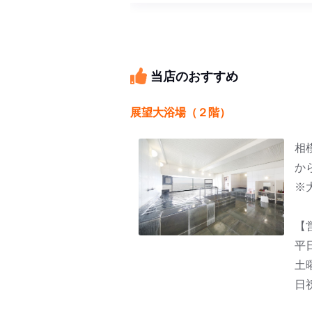
当店のおすすめ
展望大浴場（２階）
相
か
※
【
平
土
日