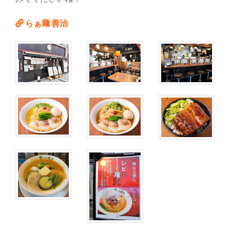
らぁ麺 善治