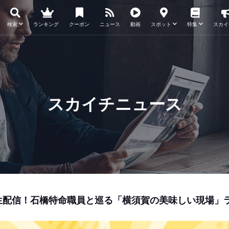
検索
ランキング
クーポン
ニュース
動画
スポット
特集
スカイ
スカイチニュース
2:15生配信！石橋特命職員と巡る「横須賀の美味しい現場