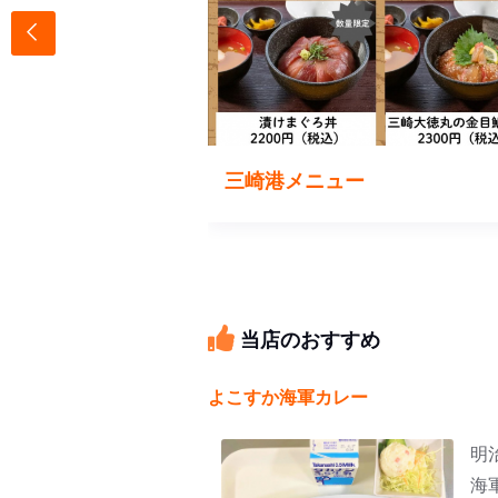
1
三崎港メニュー
当店のおすすめ
よこすか海軍カレー
明
海