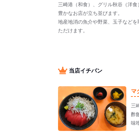
三崎港（和食）、グリル秋谷（洋食
豊かなお店が立ち並びます。
地産地消の魚介や野菜、玉子などを
ただけます。
当店イチバン
マ
三
酢
味