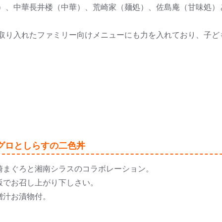
）、中華長井楼（中華）、荒崎家（麺処）、佐島庵（甘味処）
取り入れたファミリー向けメニューにも力を入れており、子ど
グロとしらすの二色丼
崎まぐろと湘南シラスのコラボレーション。
飯でお召し上がり下しさい。
噌汁お漬物付。