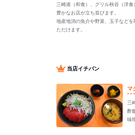
三崎港（和食）、グリル秋谷（洋食
豊かなお店が立ち並びます。
地産地消の魚介や野菜、玉子などを
ただけます。
当店イチバン
マ
三
酢
味