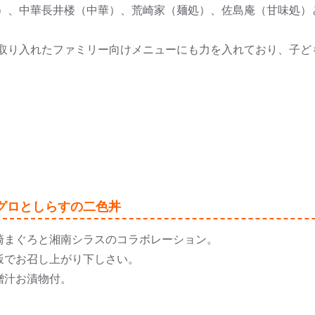
）、中華長井楼（中華）、荒崎家（麺処）、佐島庵（甘味処）
取り入れたファミリー向けメニューにも力を入れており、子ど
グロとしらすの二色丼
崎まぐろと湘南シラスのコラボレーション。
飯でお召し上がり下しさい。
噌汁お漬物付。