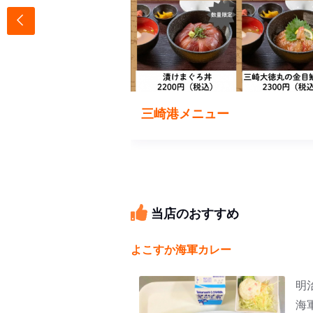
1
三崎港メニュー
当店のおすすめ
よこすか海軍カレー
明
海