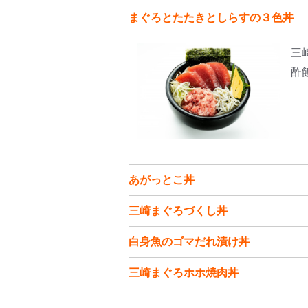
まぐろとたたきとしらすの３色丼
三
酢
あがっとこ丼
三崎まぐろづくし丼
白身魚のゴマだれ漬け丼
三崎まぐろホホ焼肉丼