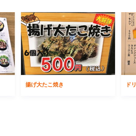
揚げ大たこ焼き
ド