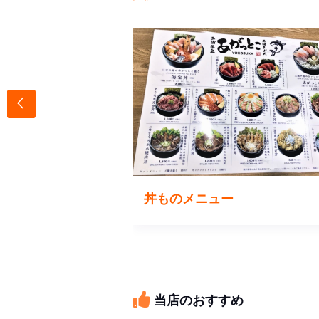
ま串
丼ものメニュー
当店のおすすめ