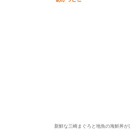
新鮮な三崎まぐろと地魚の海鮮丼が