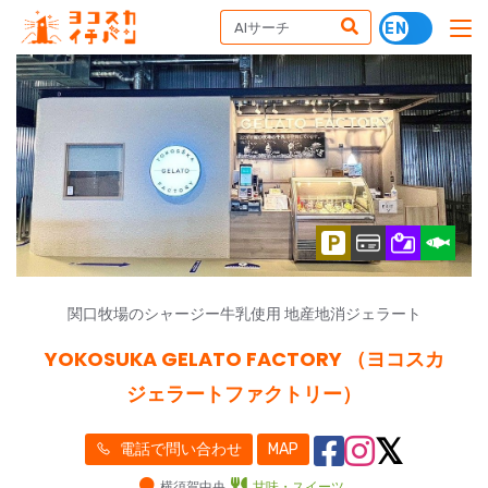
関口牧場のシャージー牛乳使用 地産地消ジェラート
YOKOSUKA GELATO FACTORY （ヨコスカ
ジェラートファクトリー）
電話で問い合わせ
MAP
横須賀中央
甘味・スイーツ