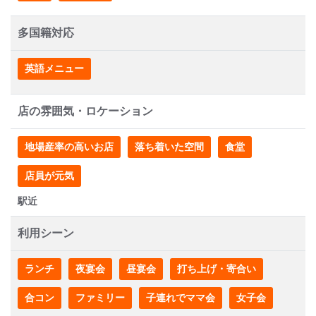
多国籍対応
英語メニュー
店の雰囲気・ロケーション
地場産率の高いお店
落ち着いた空間
食堂
店員が元気
駅近
利用シーン
ランチ
夜宴会
昼宴会
打ち上げ・寄合い
合コン
ファミリー
子連れでママ会
女子会