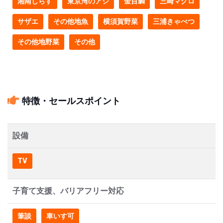
湘南しらす
東京湾のアジ
金目鯛
三崎マグロ
サザエ
その他地魚
横須賀野菜
三浦きゃべつ
その他地野菜
その他
特徴・セールスポイント
設備
TV
子育て支援、バリアフリー対応
筆談
車いす可