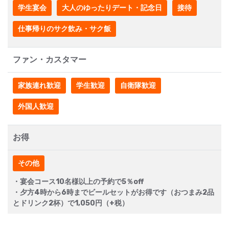
学生宴会
大人のゆったりデート・記念日
接待
仕事帰りのサク飲み・サク飯
ファン・カスタマー
家族連れ歓迎
学生歓迎
自衛隊歓迎
外国人歓迎
お得
その他
・宴会コース10名様以上の予約で5％off
・夕方4時から6時までビールセットがお得です（おつまみ2品
とドリンク2杯）で1,050円（+税）