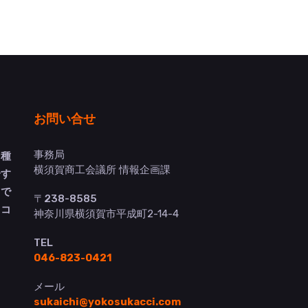
お問い合せ
事務局
多種
横須賀商工会議所 情報企画課
介す
トで
〒238-8585
ヨコ
神奈川県横須賀市平成町2-14-4
TEL
046-823-0421
メール
sukaichi@yokosukacci.com
）