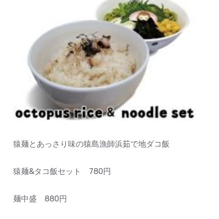
猿麺とあっさり味の猿島漁師浜茹で地ダコ飯
猿麺&タコ飯セット 780円
麺中盛 880円