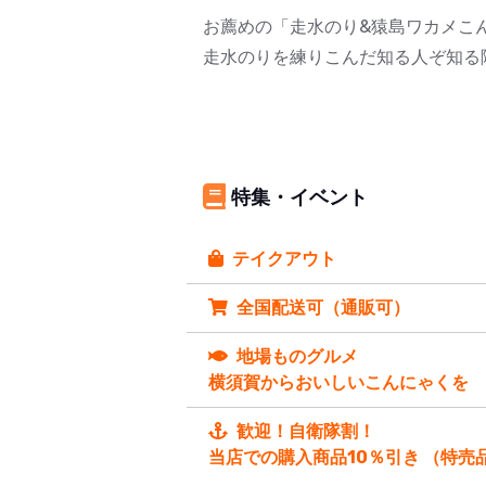
お薦めの「走水のり&猿島ワカメこ
走水のりを練りこんだ知る人ぞ知る
特集・イベント
テイクアウト
全国配送可（通販可）
地場ものグルメ
横須賀からおいしいこんにゃくを
歓迎！自衛隊割！
当店での購入商品10％引き （特