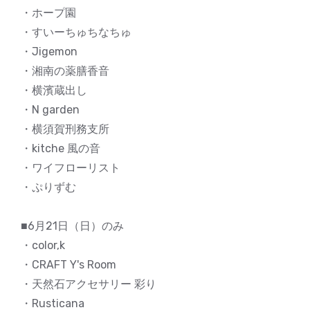
・ホープ園
・すいーちゅちなちゅ
・Jigemon
・湘南の薬膳香音
・横濱蔵出し
・N garden
・横須賀刑務支所
・kitche 風の音
・ワイフローリスト
・ぷりずむ
■6月21日（日）のみ
・color,k
・CRAFT Y's Room
・天然石アクセサリー 彩り
・Rusticana