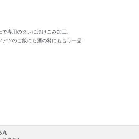
上で専用のタレに漬けこみ加工。
ツアツのご飯にも酒の肴にも合う一品！
ち丸