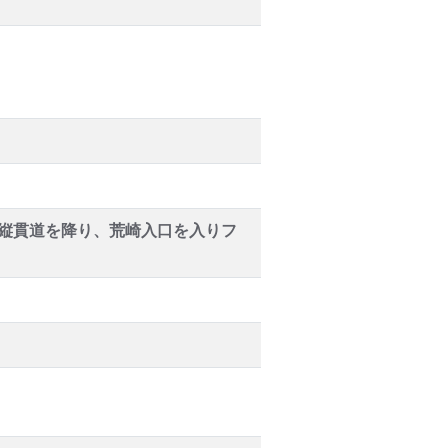
浦縦貫道を降り、荒崎入口を入りフ