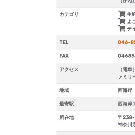
（かね
カテゴリ
生
よ
テ
TEL
046-8
FAX
04685
アクセス
（電車
ァミリ
地域
西海岸
最寄駅
西海岸
所在地
〒238-
神奈川県