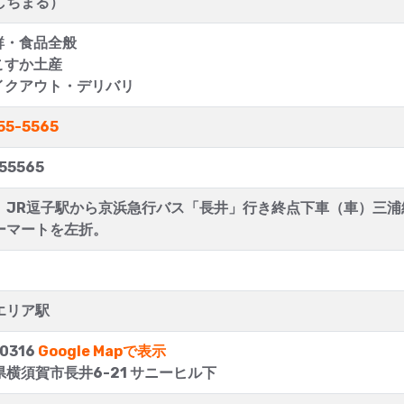
しちまる）
鮮・食品全般
こすか土産
イクアウト・デリバリ
55-5565
55565
）JR逗子駅から京浜急行バス「長井」行き終点下車（車）三
ーマートを左折。
エリア駅
0316
Google Mapで表示
横須賀市長井6-21 サニーヒル下