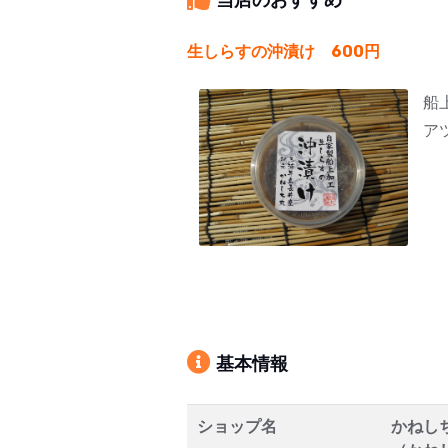
生しらすの沖漬け 600円
船
ア
基本情報
ショップ名
かねし