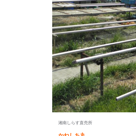
湘南しらす直売所
かねしち丸