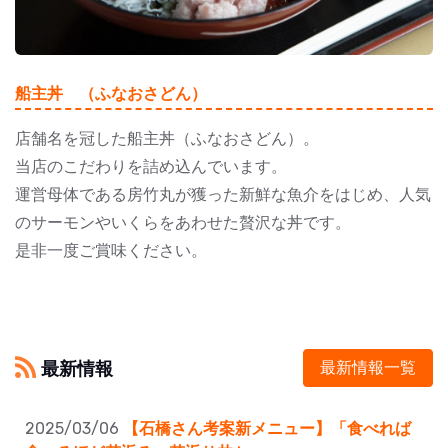
船主丼 （ふなおさどん）
店舗名を冠した船主丼（ふなおさどん）。
当店のこだわりを詰め込んでいます。
運営母体である房竹丸が獲った新鮮な魚介をはじめ、人気
のサーモンやいくらをあわせた贅沢な丼です。
是非一度ご賞味ください。
最新情報
最新情報一覧
2025/03/06
【石橋さん考案新メニュー】「食べれば