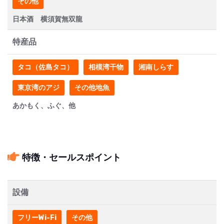
その他
日本酒 横須賀無双龍
特産品
タコ（佐島タコ）
相模湾干物
湘南しらす
東京湾のアジ
その他地魚
あかもく、ふぐ、他
特徴・セールスポイント
設備
フリーWi-Fi
その他