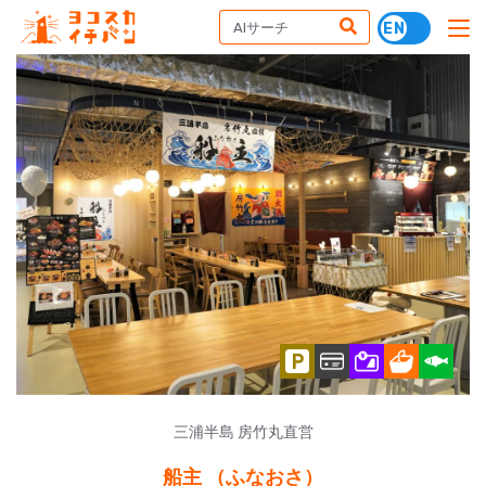
三浦半島 房竹丸直営
船主 （ふなおさ）