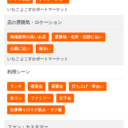
いちご よこすかポートマーケット
店の雰囲気・ロケーション
地場産率の高いお店
景勝地・名所・旧跡に近い
公園に近い
海沿い
いちご よこすかポートマーケット
利用シーン
ランチ
夜宴会
昼宴会
打ち上げ・寄合い
合コン
ファミリー
女子会
仕事帰りのサク飲み・サク飯
ファン・カスタマー