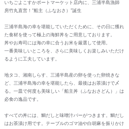
いちごよこすかポートマーケット店内に、三浦半島漁師
房竹丸直営！“船主（ふなおさ）”誕生
三浦半島海の幸を堪能していただくために、その日に獲れ
た食材を使って極上の海鮮丼をご用意しております。
丼やお寿司には海の幸に合うお米を厳選して使用。
一番美味しいところを、さらに美味しくお楽しみいただけ
るように工夫しています。
地タコ、湘南しらす、三浦半島産の卵を使った卵焼きな
ど、三浦半島海の幸を堪能したら、最後はお茶漬けで〆
る。一皿で何度も美味しい「船主丼（ふなおさどん）」は
必食の逸品です。
すべての丼には、鯛だしと味噌汁バーがつきます。鯛だし
はお茶漬け用です。テーブルのゴマ油や白胡麻を振りかけ