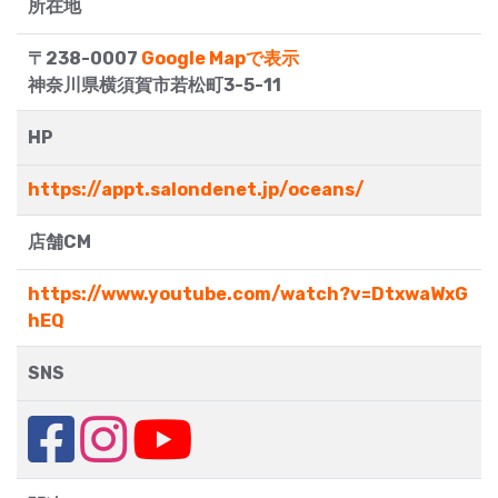
所在地
〒238-0007
Google Mapで表示
神奈川県横須賀市若松町3-5-11
HP
https://appt.salondenet.jp/oceans/
店舗CM
https://www.youtube.com/watch?v=DtxwaWxG
hEQ
SNS