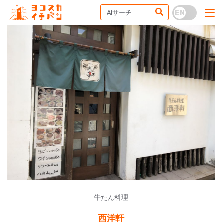
牛たん料理
西洋軒