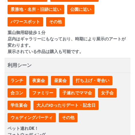
景勝地・名所・旧跡に近い
公園に近い
パワースポット
その他
葉山御用邸徒歩１分
店内はギャラリーにもなっており、時期により展示のアートが
変わります。
展示されている作品は購入も可能です。
利用シーン
ランチ
夜宴会
昼宴会
打ち上げ・寄合い
合コン
ファミリー
子連れでママ会
女子会
学生宴会
大人のゆったりデート・記念日
ウェディングパーティ
その他
ペット連れOK！
フォトウェディング