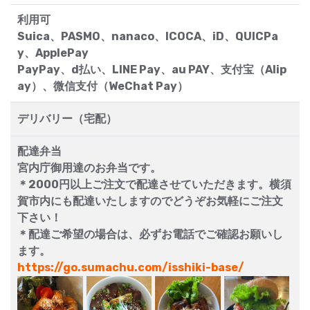
利用可
Suica、PASMO、nanaco、ICOCA、iD、QUICPa
y、ApplePay
PayPay、d払い、LINE Pay、au PAY、支付宝（Alip
ay）、微信支付（WeChat Pay）
デリバリー（宅配）
配達弁当
宮内庁御用達のお弁当です。
＊2000円以上ご注文で配達させていただきます。横須
賀市内にも配達いたしますのでどうぞお気軽にご注文
下さい！
＊配達ご希望の場合は、必ずお電話でご確認お願いし
ます。
https://go.sumachu.com/isshiki-base/