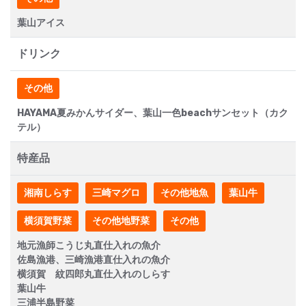
葉山アイス
ドリンク
その他
HAYAMA夏みかんサイダー、葉山一色beachサンセット（カク
テル）
特産品
湘南しらす
三崎マグロ
その他地魚
葉山牛
横須賀野菜
その他地野菜
その他
地元漁師こうじ丸直仕入れの魚介
佐島漁港、三崎漁港直仕入れの魚介
横須賀 紋四郎丸直仕入れのしらす
葉山牛
三浦半島野菜