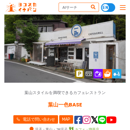
葉山スタイルを満喫できるカフェレストラン
葉山一色BASE
電話で問い合わせ
MAP
逗子・葉山・JR逗子
カフェ・喫茶店