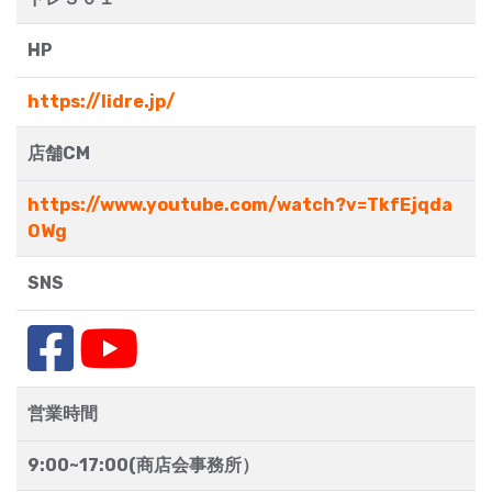
HP
https://lidre.jp/
店舗CM
https://www.youtube.com/watch?v=TkfEjqda
OWg
SNS
営業時間
9:00~17:00(商店会事務所）